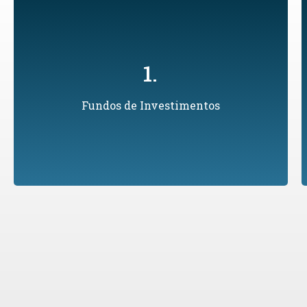
Uma modalidade de investimento que
1.
reúne recursos financeiros de um conjunto
de investidores (cotistas) em uma cesta de
Fundos de Investimentos
ativos.