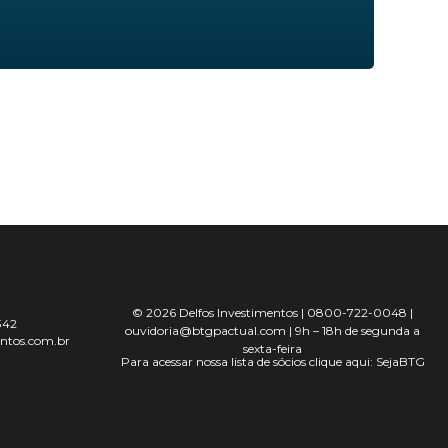
© 2026 Delfos Investimentos | 0800-722-0048 |
342
ouvidoria@btgpactual.com | 9h – 18h de segunda a
entos.com.br
sexta-feira
Para acessar nossa lista de sócios clique aqui: SejaBTG