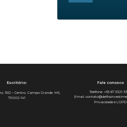
Escritório:
Fale conosco
Telefone: +55 67 3321-3
ro, 1512 – Centro, Campo Grande MS,
Email: contato@delfosinvestim
79002-141
Privacidade e LGPD