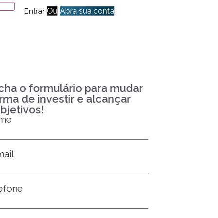
Ou
Abra sua conta
Entrar
cha o formulário para mudar
rma de investir e alcançar
bjetivos!
ome
ail
efone