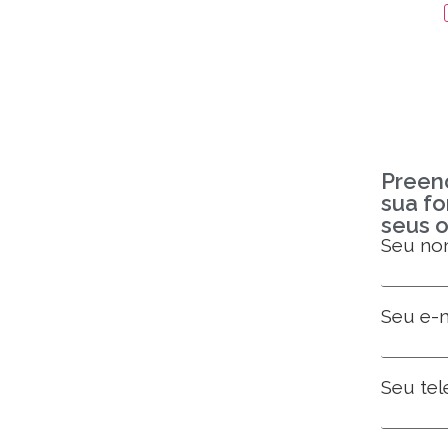
Preen
sua fo
seus o
Seu n
Seu e-m
Seu tel