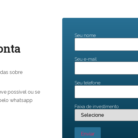
Seu nome
onta
Seu e-mail
idas sobre
Seu telefone
ve possível ou se
 pelo whatsapp
Faixa de investimento